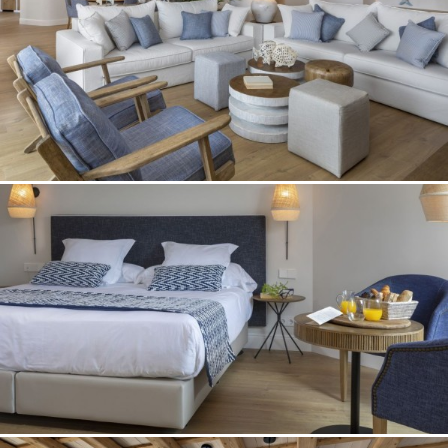
Modificar cookies
Técnicas y funcionales
Siempre activas
Este sitio web utiliza Cookies propias para recopilar
información con la finalidad de mejorar nuestros servicios.
Si continua navegando, supone la aceptación de la
instalación de las mismas. El usuario tiene la posibilidad
de configurar su navegador pudiendo, si así lo desea,
impedir que sean instaladas en su disco duro, aunque
deberá tener en cuenta que dicha acción podrá ocasionar
dificultades de navegación de la página web.
Analíticas y personalización
Permiten realizar el seguimiento y análisis del
comportamiento de los usuarios de este sitio web. La
información recogida mediante este tipo de cookies se
utiliza en la medición de la actividad de la web para la
elaboración de perfiles de navegación de los usuarios con