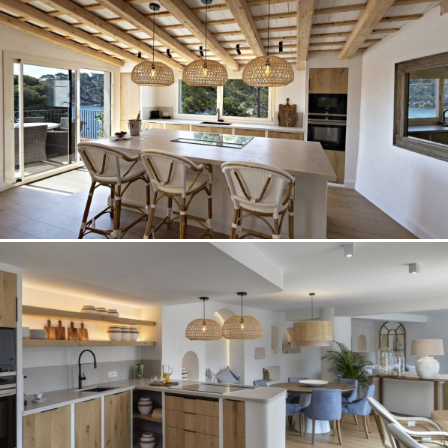
el fin de introducir mejoras en función del análisis de los
datos de uso que hacen los usuarios del servicio. Permiten
guardar la información de preferencia del usuario para
mejorar la calidad de nuestros servicios y para ofrecer una
mejor experiencia a través de productos recomendados.
Marketing y publicidad
Estas cookies son utilizadas para almacenar información
sobre las preferencias y elecciones personales del usuario
a través de la observación continuada de sus hábitos de
navegación. Gracias a ellas, podemos conocer los hábitos
de navegación en el sitio web y mostrar publicidad
relacionada con el perfil de navegación del usuario.