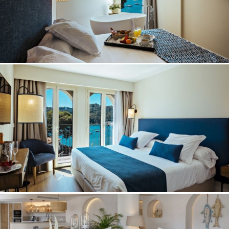
CONTACTO
MI RESERVA
ES
CA
EN
FR
DE
NE