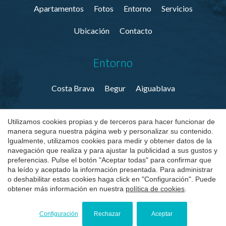
Apartamentos
Fotos
Entorno
Servicios
Ubicación
Contacto
Guardar configuración
Aceptar todas
Entorno
Costa Brava
Begur
Aiguablava
Utilizamos cookies propias y de terceros para hacer funcionar de
manera segura nuestra página web y personalizar su contenido.
© Aiguablava Luxury Apartments 2026
Igualmente, utilizamos cookies para medir y obtener datos de la
navegación que realiza y para ajustar la publicidad a sus gustos y
Villas & Apartamentos en la Costa Brava
Aviso Legal
preferencias. Pulse el botón "Aceptar todas" para confirmar que
ha leído y aceptado la información presentada. Para administrar
o deshabilitar estas cookies haga click en "Configuración". Puede
Política de Privacidad
Política de Cookies
obtener más información en nuestra
política de cookies
.
by
iEstrategic
Configuración
Rechazar
Aceptar