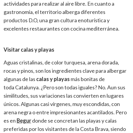
actividades para realizar al aire libre. En cuanto a
Analíticas y personalización
gastronomía, el territorio alberga diferentes
Permiten realizar el seguimiento y análisis del
productos D.O, una gran cultura enoturística y
comportamiento de los usuarios de este sitio web. La
información recogida mediante este tipo de cookies se
excelentes restaurantes con cocina mediterránea.
utiliza en la medición de la actividad de la web para la
elaboración de perfiles de navegación de los usuarios con
el fin de introducir mejoras en función del análisis de los
datos de uso que hacen los usuarios del servicio. Permiten
guardar la información de preferencia del usuario para
Visitar calas y playas
mejorar la calidad de nuestros servicios y para ofrecer una
mejor experiencia a través de productos recomendados.
Aguas cristalinas, de color turquesa, arena dorada,
rocas y pinos, son los ingredientes clave para albergar
Marketing y publicidad
algunas de las
calas y playas
más bonitas de
Estas cookies son utilizadas para almacenar información
toda Catalunya. ¿Pero son todas iguales? No. Aun sus
sobre las preferencias y elecciones personales del usuario
a través de la observación continuada de sus hábitos de
similitudes, sus variaciones las convierten en lugares
navegación. Gracias a ellas, podemos conocer los hábitos
de navegación en el sitio web y mostrar publicidad
únicos. Algunas casi vírgenes, muy escondidas, con
relacionada con el perfil de navegación del usuario.
arena negra o entre impresionantes acantilados. Pero
es en
Begur
donde se concretan las playas y calas
preferidas por los visitantes de la Costa Brava, siendo