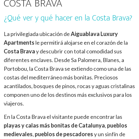
COSTA BRAVA
CONTACTO
¿Qué ver y qué hacer en la Costa Brava?
MI RESERVA
La privilegiada ubicación de
Aiguablava Luxury
Apartments
le permitirá alojarse en el corazón de la
Costa Brava
y descubrir con total comodidad sus
diferentes enclaves. Desde Sa Palomera, Blanes, a
Modificar cookies
Portobou, la Costa Brava se extiendo como una de las
ES
CA
EN
FR
DE
NE
costas del mediterráneo más bonitas. Preciosos
Técnicas y funcionales
Siempre activas
acantilados, bosques de pinos, rocas y aguas cristalinas
Este sitio web utiliza Cookies propias para recopilar
componen uno de los destinos más exclusivos para los
información con la finalidad de mejorar nuestros servicios.
viajeros.
Si continua navegando, supone la aceptación de la
instalación de las mismas. El usuario tiene la posibilidad
de configurar su navegador pudiendo, si así lo desea,
En la Costa Brava el visitante puede encontrar las
impedir que sean instaladas en su disco duro, aunque
deberá tener en cuenta que dicha acción podrá ocasionar
playas y calas más bonitas de Catalunya
,
pueblos
dificultades de navegación de la página web.
medievales
,
pueblos de pescadores
y un sinfín de