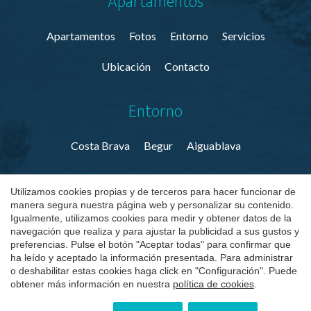
Apartamentos
Apartamentos
Fotos
Entorno
Servicios
Ubicación
Contacto
Entorno
Costa Brava
Begur
Aiguablava
Guardar configuración
Aceptar todas
Utilizamos cookies propias y de terceros para hacer funcionar de
manera segura nuestra página web y personalizar su contenido.
© Aiguablava Luxury Apartments 2026
Igualmente, utilizamos cookies para medir y obtener datos de la
navegación que realiza y para ajustar la publicidad a sus gustos y
Villas & Apartamentos en la Costa Brava
Aviso Legal
preferencias. Pulse el botón "Aceptar todas" para confirmar que
ha leído y aceptado la información presentada. Para administrar
o deshabilitar estas cookies haga click en "Configuración". Puede
Política de Privacidad
Política de Cookies
obtener más información en nuestra
política de cookies
.
by
iEstrategic