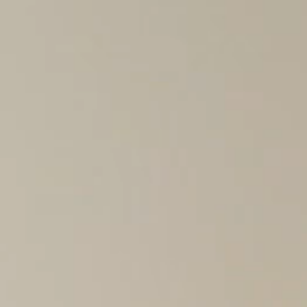
jd actief
en,
erd,
n kan
uikt om
ofielen