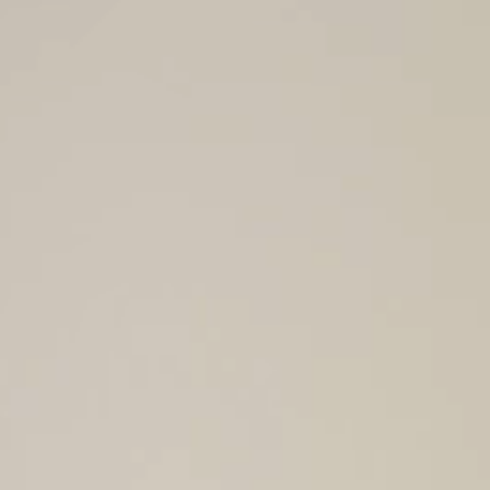
Cook
Techni
Deze we
dienstv
installa
indien h
hoewel 
veroorz
Analys
Ze late
analyse
de acti