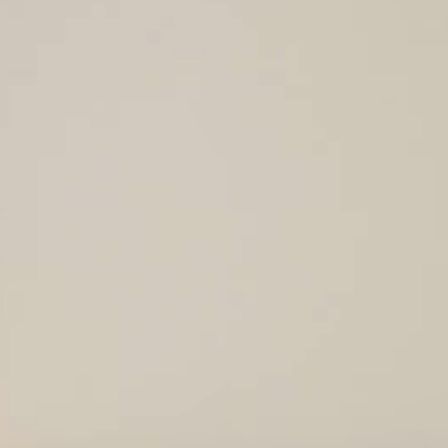
om verb
die doo
voorkeu
verbete
product
Market
Deze co
persoon
surfged
adverte