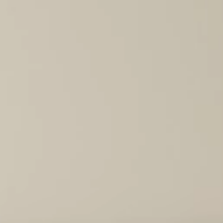
eteringen door te voeren op basis van de analyse van de gebruiksge
r de gebruikers van de service zijn gemaakt. Ze stellen ons in staat om
rsinformatie van de gebruiker op te slaan om de kwaliteit van onze die
ren en om een ​​betere ervaring te bieden door middel van aanbevolen
en.
ing en reclame
okies worden gebruikt om informatie op te slaan over de voorkeuren e
lijke keuzes van de gebruiker door het voortdurend observeren van h
rag. Dankzij hen kunnen we het surfgedrag op de website kennen en
nties weergeven die verband houden met het browseprofiel van de geb
Configuratie opslaan
Alles accepteren