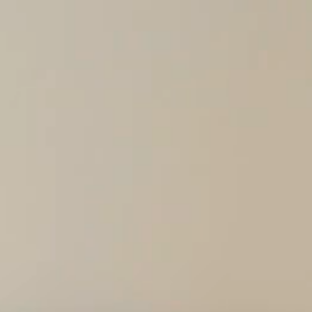
gevens
 de
nsten te
n
un
ruiker.